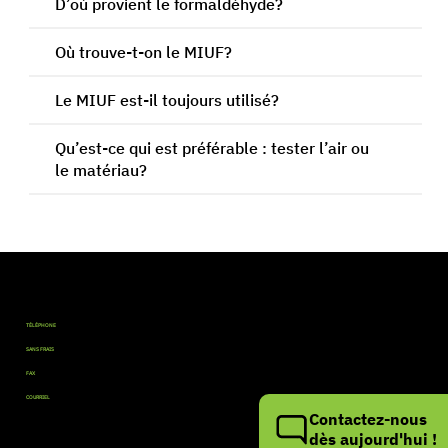
D’où provient le formaldéhyde?
Où trouve-t-on le MIUF?
Le MIUF est-il toujours utilisé?
Qu’est-ce qui est préférable : tester l’air ou
le matériau?
Contactez-nous
TÉLÉPHONE
514 990 2063
SANS FRAIS
1 888 508 3898
FAX
450 928-7145
COURRIEL
info@multitest.ca
Contactez-nous
dès aujourd'hui !