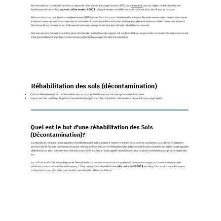
Par exemple, un cas simple comme un risque de réservoir de stockage hors sol (TSS) pour
le mazout
, pour la région de Montréal et ses
banlieues environnantes,
pourrait coûter environ 4 500 $
; chaque dossier est différent et le coût est donc établi au cas par cas.
Dans certains cas, une étude complémentaire à l'ÉES phase II ou à la caractérisation des sols peut être nécessaire si les résultats d'analyse
indiquent une contamination importante nécessitant des échantillons et/ou des analyses supplémentaires pour déterminer précisément
l'étendue de la contamination. Cela permet d'estimer plus précisément les coûts de réhabilitation des sols.
Si le terrain est contaminé, le client peut décider de ne rien faire (le rapport est confidentiel) ou de procéder à une décontamination du sol.
C'est généralement le prêteur ou l'acheteur potentiel qui exigera la décontamination.
Réhabilitation des sols (décontamination)
Coût et délai d'exécution : à déterminer au cas par cas. Veuillez nous contacter pour obtenir un devis.
Important de considérer la gestion des sols dans l'application Trace Québec (attestateur disponible pour vos projets)
Quel est le but d'une réhabilitation des Sols
(Décontamination)?
La dépollution des sols (aussi appelée réhabilitation des sols) consiste à remettre les sols dans un état conforme aux critères d'utilisation
prévus. Cela se fait par diverses techniques, telles que : l'excavation et l'élimination des sols contaminés dans des sites autorisés (aussi appelée
dépollution ex situ), le traitement des sols contaminés sur place (aussi appelé dépollution in situ), la phytoremédiation (approche végétale),
etc.
Le coût de la réhabilitation dépend de l'étendue de la contamination et de la complexité des travaux requis (excavation dans un vide
sanitaire, travaux sous les fondations, etc.). Il est rare qu'une réhabilitation
coûte moins de 20 000 $
, tandis qu'un cas plus complexe peut
coûter beaucoup plus cher (parfois des centaines de milliers de dollars).