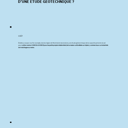
D’UNE ÉTUDE GÉOTECHNIQUE ?
COÛT
Établi au cas par cas. Par exemple, dans la région de Montréal et ses environs, une étude géotechnique de la capacité portante du sol
peut
coûter environ 5 000 $ à 10 000 $ pour les petits projets résidentiels (de la maison unifamiliale au triplex), commerciaux ou industriels
de trois étages ou moins.