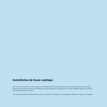
Installation de fosse septique
Cette étude sert à déterminer les caractéristiques du sol à l'emplacement d'un système septique proposé (fosse septique et champ d'épuration,
également appelé champ d'épuration ou lit d'absorption). Ce plan est utilisé par un entrepreneur pour réaliser l'installation adéquate d'un système
septique et des installations connexes.
Nous ne proposons plus ce type d'étude. Nous vous recommandons de vous adressez à un technologue spécialisé de votre région ou à un ingénieur.