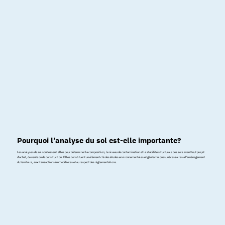
Pourquoi l’analyse du sol est-elle importante?
Les analyses de sol sont essentielles pour déterminer la composition, le niveau de contamination et la stabilité structurale des sols avant tout projet
d'achat, de vente ou de construction. Elles constituent un élément clé des études environnementales et géotechniques, nécessaires à l'aménagement
du territoire, aux transactions immobilières et au respect des réglementations.