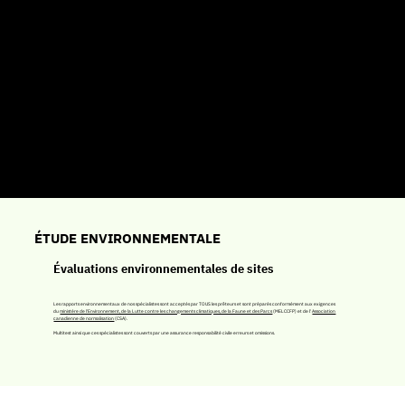
COMBIEN DE TEMPS DURENT LES ÉTUDES ?
Les délais varient pour chaque type d'étude. Il faut compter environ entre 4 et 8 semaines selon le type d'étude.
ÉTUDE ENVIRONNEMENTALE
Évaluations environnementales de sites
Les rapports environnementaux de nos spécialistes sont acceptés par TOUS les prêteurs et sont préparés conformément aux exigences
du
ministère de l'Environnement, de la Lutte contre les changements climatiques, de la Faune et des Parcs
(MELCCFP) et de l'
Association
canadienne de normalisation
(CSA).
Multitest ainsi que ces spécialistes sont couverts par une assurance responsabilité civile erreurs et omissions.