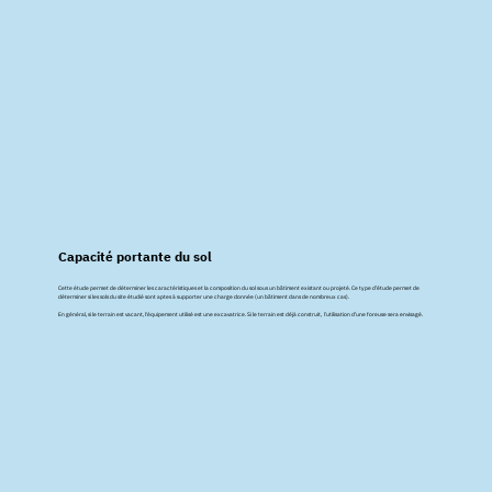
Capacité portante du sol
Cette étude permet de déterminer les caractéristiques et la composition du sol sous un bâtiment existant ou projeté. Ce type d’étude permet de
déterminer si les sols du site étudié sont aptes à supporter une charge donnée (un bâtiment dans de nombreux cas).
En général, si le terrain est vacant, l'équipement utilisé est une excavatrice. Si le terrain est déjà construit, l’utilisation d’une foreuse sera envisagé.