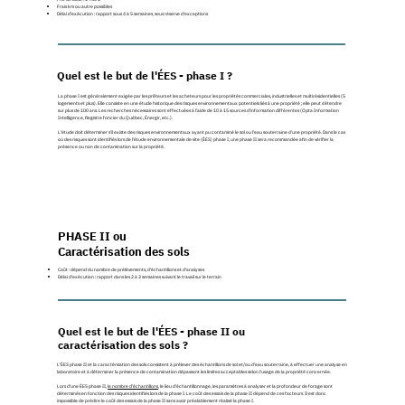
Frais km ou autre possibles
Délai d'exécution : rapport sous 4 à 5 semaines, sous réserve d'exceptions
Quel est le but de l'ÉES - phase I ?
La phase I est généralement exigée par les prêteurs et les acheteurs pour les propriétés commerciales, industrielles et multirésidentielles (5
logements et plus). Elle consiste en une étude historique des risques environnementaux potentiels liés à une propriété ; elle peut s'étendre
sur plus de 100 ans. Les recherches nécessaires sont effectuées à l'aide de 10 à 15 sources d'information différentes (Opta Information
Intelligence, Registre foncier du Québec, Énergir, etc.).
L'étude doit déterminer s'il existe des risques environnementaux ayant pu contaminé le sol ou l'eau souterraine d'une propriété. Dans le cas
où des risques sont identifiés lors de l'étude environnementale de site (ÉES) phase I, une phase II sera recommandée afin de vérifier la
présence ou non de contamination sur la propriété.
PHASE II ou
Caractérisation des sols
Coût : dépend du nombre de prélèvements, d'échantillons et d'analyses
Délai d'exécution : rapport dans les 2 à 3 semaines suivant le travail sur le terrain
Quel est le but de l'ÉES - phase II ou
caractérisation des sols ?
L'ÉES phase II et la caractérisation des sols consistent à prélever des échantillons de sol et/ou d'eau souterraine, à effectuer une analyse en
laboratoire et à déterminer la présence de contamination dépassant les limites acceptables selon l'usage de la propriété concernée.
Lors d'une ÉES phase II,
le nombre d'échantillons
, le lieu d'échantillonnage, les paramètres à analyser et la profondeur de forage sont
déterminés en fonction des risques identifiés lors de la phase I. Le coût des essais de la phase II dépend de ces facteurs. Il est donc
impossible de prédire le coût des essais de la phase II sans avoir préalablement réalisé la phase I.