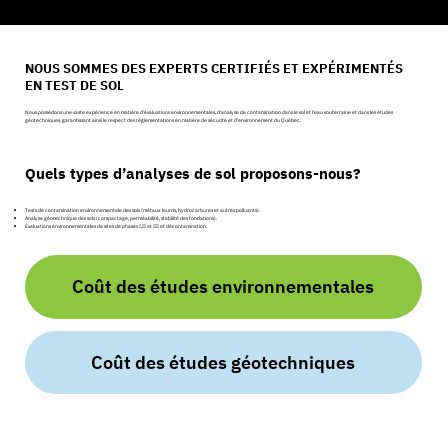
NOUS SOMMES DES EXPERTS CERTIFIÉS ET EXPÉRIMENTÉS
EN TEST DE SOL
Nous possédons une vaste expérience en matière d'évaluations environnementales, d'analyse de contamination dans le sol et l'eau souterraine et dans les études
géotechniques, garantissant ainsi le respect des réglementations en matière de sécurité et d'environnement du Québec.
Quels types d’analyses de sol proposons-nous?
Tests de contamination environnementale des sols (métaux lourds, hydrocarbures et autres polluants).
Analyse géotechnique des sols (compactage, perméabilité, stabilité des fondations).
Évaluations environnementales de sites de phases I,II et III et décontamination.
Coût des études environnementales
Coût des études géotechniques