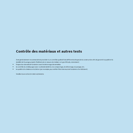
Contrôle des matériaux et autres tests
Il est généralement recommandé de procéder à un contrôle qualitatif des différentes étapes de la construction afin de garantir la qualité et la
stabilité de l'ouvrage projeté. Multitest est en mesure de réaliser ce type d’étude, notamment :
l'inspection des sols de fondation avant le bétonnage des semelles
le contrôle du remblayage (avec nucléodensimètre), du compactage, du bétonnage, du pavage, etc.
la qualité et la résistance du béton (par exemple, pour vérifier l'état des murs de fondation d'un bâtiment).
Veuillez nous contacter selon vos besoins.