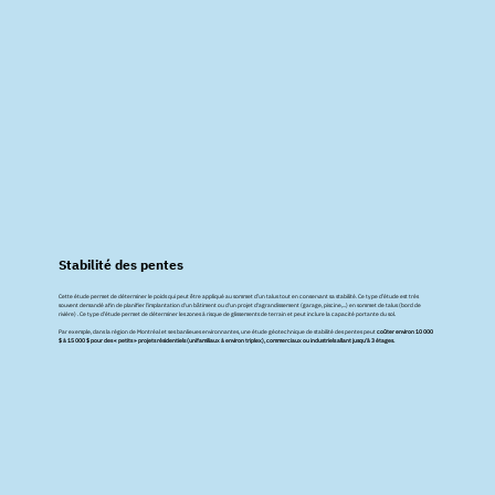
Stabilité des pentes
Cette étude permet de déterminer le poids qui peut être appliqué au sommet d’un talus tout en conservant sa stabilité. Ce type d’étude est très
souvent demandé afin de planifier l'implantation d'un bâtiment ou d'un projet d'agrandissement (garage, piscine,...) en sommet de talus (bord de
rivière) . Ce type d’étude permet de déterminer les zones à risque de glissements de terrain et peut inclure la capacité portante du sol.
Par exemple, dans la région de Montréal et ses banlieues environnantes, une étude géotechnique de stabilité des pentes peut
coûter environ 10 000
$ à 15 000 $ pour des « petits » projets résidentiels (unifamiliaux à environ triplex), commerciaux ou industriels allant jusqu’à 3 étages.