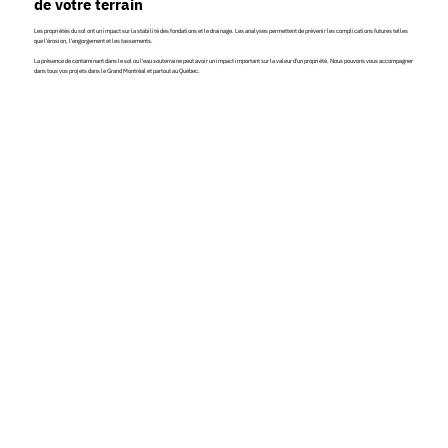
de votre terrain
Les propriétés du sol ont un impact sur la stabilité des fondations et le drainage. Les analyses permettent de prévenir les complications futures telles
que l'érosion, l'engorgement et les tassements.
La présence de contaminant dans le sol ou l'eau souterraine peut avoir un impact important sur la valeur d'un propriété. Nous pouvons vous accompagner
dans tous vos projets dans le Grand Montréal et partout au Québec.