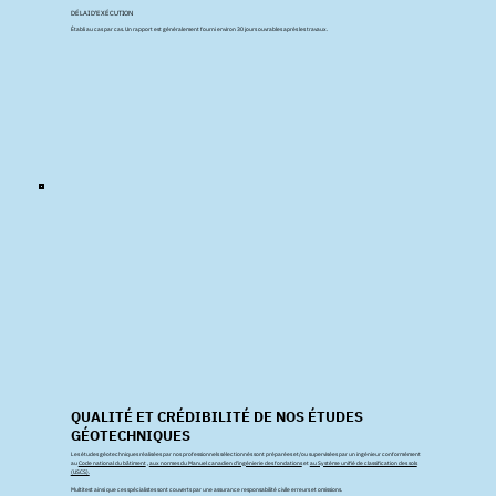
DÉLAI D'EXÉCUTION
Établi au cas par cas. Un rapport est généralement fourni environ 30 jours ouvrables après les travaux.
QUALITÉ ET CRÉDIBILITÉ DE NOS ÉTUDES
GÉOTECHNIQUES
Les études géotechniques réalisées par nos professionnels sélectionnés sont préparées et/ou supervisées par un ingénieur conformément
au
Code national du bâtiment
,
aux normes du Manuel canadien d'ingénierie des fondations
et
au Système unifié de classification des sols
(USCS).
Multitest ainsi que ces spécialistes sont couverts par une assurance responsabilité civile erreurs et omissions.