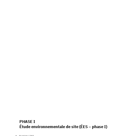
PHASE I
Étude environnementale de site (ÉES – phase I)
Prix de base : 1 740 $