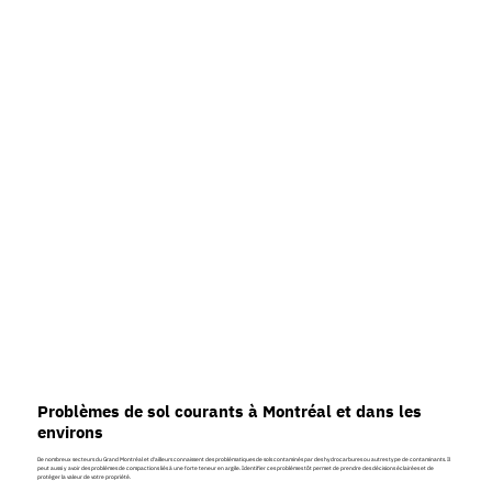
Problèmes de sol courants à Montréal et dans les
environs
De nombreux secteurs du Grand Montréal et d'ailleurs connaissent des problématiques de sols contaminés par des hydrocarbures ou autres type de contaminants. Il
peut aussi y avoir des problèmes de compactions liés à une forte teneur en argile. Identifier ces problèmes tôt permet de prendre des décisions éclairées et de
protéger la valeur de votre propriété.