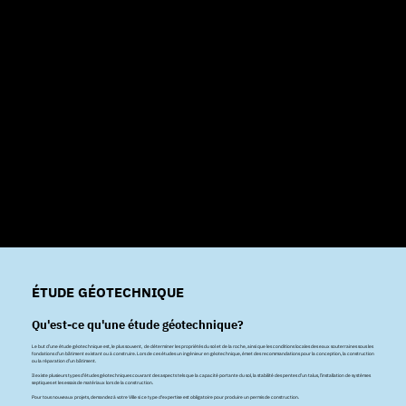
ÉTUDE GÉOTECHNIQUE
Qu'est-ce qu'une étude géotechnique?
Le but d’une étude géotechnique est, le plus souvent, de déterminer les propriétés du sol et de la roche, ainsi que les conditions locales des eaux souterraines sous les
fondations d’un bâtiment existant ou à construire. Lors de ces études un ingénieur en géotechnique, émet des recommandations pour la conception, la construction
ou la réparation d’un bâtiment.
Il existe plusieurs types d’études géotechniques couvrant des aspects tels que la capacité portante du sol, la stabilité des pentes d’un talus, l’installation de systèmes
septiques et les essais de matériaux lors de la construction.
Pour tous nouveaux projets, demandez à votre Ville si ce type d'expertise est obligatoire pour produire un permis de construction.