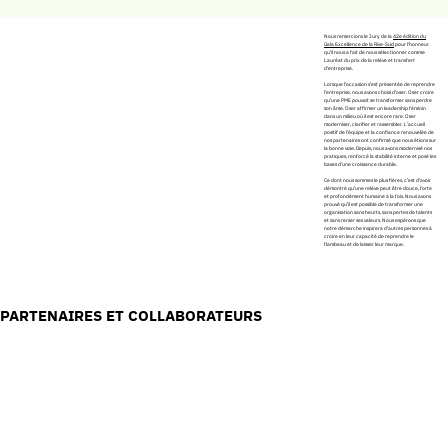
Nous remercions le Jury de la
42e édition du
Gala Excellence de la Rive-Sud
pour l'honneur
qu'il nous a fait de nous sélectionner comme
Lauréat du prix de la relève et transfert
d'entreprise.
Lorsque l’occasion s’est présentée de reprendre
l’entreprise, nous avons choisi d’oser. Oser croire
qu’une PME pouvait se transformer sans perdre
son âme. Oser affirmer un leadership féminin
dans un milieu où il est encore rare. Oser
moderniser, clarifier et rassembler. L’accueil
positif de l’équipe et la confiance renouvelée de
nos partenaires ont confirmé que nous étions sur
la bonne voie. Depuis, nous avons modernisé nos
pratiques, renforcé la stabilité interne et posé les
bases d’une croissance durable.
Ce dont nous sommes le plus fières, c’est d’avoir
démontré qu’une relève peut être douce, forte
et profondément humaine à la fois. Nous avons
prouvé qu’il est possible de transformer une
organisation sans heurts, sans pertes de talents
et sans renier ses valeurs. Nous espérons que
notre démarche inspirera d’autres personnes à
croire en leur capacité de reprendre le
flambeau et de laisser leur marque.
PARTENAIRES ET COLLABORATEURS