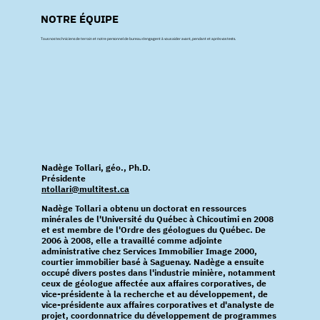
NOTRE ÉQUIPE
Tous nos techniciens de terrain et notre personnel de bureau s'engagent à vous aider avant, pendant et après vos tests.
Nadège Tollari, géo., Ph.D.
Présidente
ntollari@multitest.ca
Nadège Tollari a obtenu un doctorat en ressources
minérales de l'Université du Québec à Chicoutimi en 2008
et est membre de l'Ordre des géologues du Québec. De
2006 à 2008, elle a travaillé comme adjointe
administrative chez Services Immobilier Image 2000,
courtier immobilier basé à Saguenay. Nadège a ensuite
occupé divers postes dans l'industrie minière, notamment
ceux de géologue affectée aux affaires corporatives, de
vice-présidente à la recherche et au développement, de
vice-présidente aux affaires corporatives et d'analyste de
projet, coordonnatrice du développement de programmes