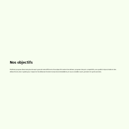
Nos objectifs
Multitest propose désormais plus de sept types de tests différents. Nos objectifs restent les mêmes : proposer des prix compétitifs, une qualité irréprochable et des
délais d'exécution rapides pour respecter les délais serrés des transactions immobilières, et vous conseiller avant, pendant et après vos tests.