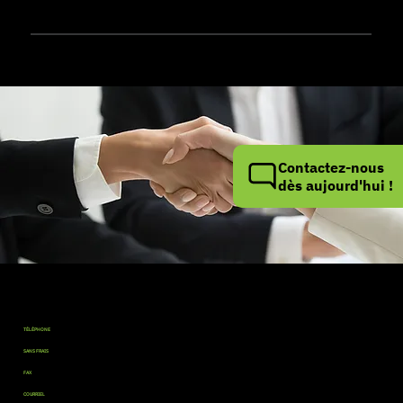
Contactez-nous
dès aujourd'hui !
Contactez-nous
TÉLÉPHONE
514 990 2063
SANS FRAIS
1 888 508 3898
FAX
450 928-7145
COURRIEL
info@multitest.ca