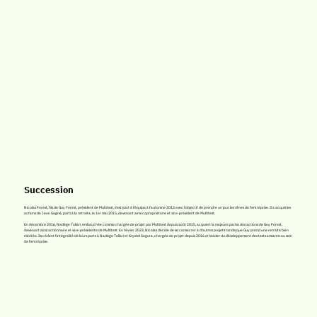
Succession
Nicolas Forest, fils de Guy Forest, président de Multitest, s'est joint à l'équipe à l'automne 2013 avec l'objectif de prendre un jour les rênes de l'entreprise. Il a acquis les
actions de Jean Gagné, parti à la retraite, le 1er mai 2015, devenant ainsi copropriétaire et vice-président de Multitest.
En décembre 2016, Nadège Tollari, embauchée comme chargée de projet par Multitest depuis août 2015, acquiert la majeure partie des actions de Guy Forest,
devenant ainsi actionnaire et vice-présidente de Multitest. En février 2023, Nicolas décide de se consacrer à d'autres projets tandis que Guy prend une retraite bien
méritée. Ils cèdent l'intégralité de leurs parts à Nadège Tollari et Krystel Segura, chargée de projet depuis 2016 et leader du développement des tests amiante au sein
de l'entreprise.