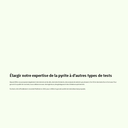
Élargir notre expertise de la pyrite à d'autres types de tests
Depuis 2004, nous proposons également des tests de vermiculite, des tests d'amiante, des analyses de sols de type phases I, II et III et des tests d'ocre ferreuse. Pour
garantir la qualité de nos tests, nous collaborons avec des ingénieurs, des géologues et des chimistes expérimentés.
Pyritest a été officiellement renommé Multitest en 2011 pour refléter la grande variété de tests désormais proposés.